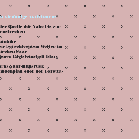
 vielfältige Aktivitäten:
er Quelle der Nahe bis zur
benstrecken
ainbike
r bei schlechtem Wetter im
kirchen-Saar
genen Edelsteinstadt Idar-
parks-Saar-Hunsrück
bachpfad oder der Loretta-