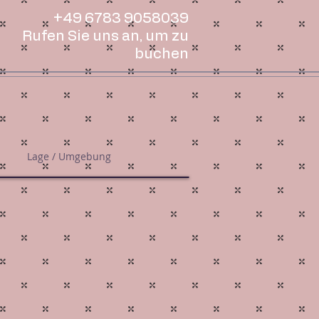
+49 6783 9058039
Rufen Sie uns an, um zu
buchen
Lage / Umgebung