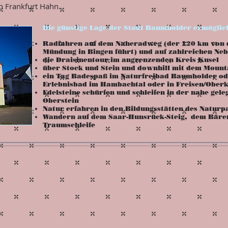
n Frankfurt Hahn.
Die günstige Lage der Stadt Baumholder ermöglicht
Radfahren auf dem Naheradweg (der 120 km von d
Mündung in Bingen führt) und auf zahlreichen Ne
die Draisinentour im angrenzenden Kreis Kusel
über Stock und Stein und downhill mit dem Mount
ein Tag Badespaß im Naturfreibad Baumholder ode
Erlebnisbad im Hambachtal oder in Freisen/Ober
Edelsteine schürfen und schleifen in der nahe gele
Oberstein
Natur erfahren in den Bildungsstätten des Natur
Wandern auf dem Saar-Hunsrück-Steig, dem Bären
Traumschleife